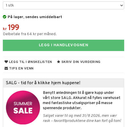
gtoys
ens Barn
På lager, sendes umiddelbart
199
ållan
kr
Delbetale fra 64 kr per måned.
LEGG I HANDLEVOGNEN
ndegård
ester & Gyngedyr
urer
figurer
LEGG TIL I ØNSKELISTEN
SKRIV DIN VURDERING
 Real
blarna
øy
TIPS EN VENN
tlest Pet Shop
mse
eidskjøretøy
SALG - tid for å klikke hjem kuppene!
leich - Fortidsdyr
tman
baner
anicals
us
Benytt anledningen til å gjøre kupp under
leich-Hester
libompa
er
tnite
kken & Kjøkkenredskap
r
vårt store SALG. Akkurat nå fylles varehuset
med fantastiske utsalgspriser på masse
leich-Wild Life
s
nnvesen
GO Bluey
king
bil
spennende produkter.
 Zhu Pets
ney
iti
O City
Salget varer til og med 31/8 2026, men vær
tyrt
rask – favorittproduktene dine kan fort gå tom!
ney Prinsesser
g
O Classic
r