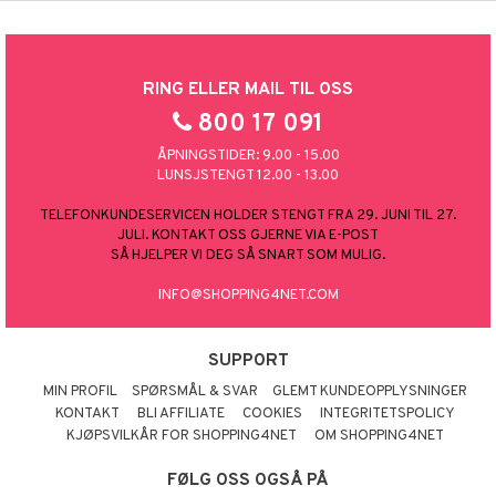
RING ELLER MAIL TIL OSS
800 17 091
ÅPNINGSTIDER: 9.00 - 15.00
LUNSJSTENGT 12.00 - 13.00
TELEFONKUNDESERVICEN HOLDER STENGT FRA 29. JUNI TIL 27.
JULI. KONTAKT OSS GJERNE VIA E-POST
SÅ HJELPER VI DEG SÅ SNART SOM MULIG.
INFO@SHOPPING4NET.COM
SUPPORT
MIN PROFIL
SPØRSMÅL & SVAR
GLEMT KUNDEOPPLYSNINGER
KONTAKT
BLI AFFILIATE
COOKIES
INTEGRITETSPOLICY
KJØPSVILKÅR FOR SHOPPING4NET
OM SHOPPING4NET
FØLG OSS OGSÅ PÅ