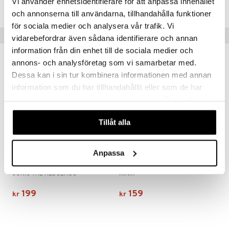
Vi använder enhetsidentifierare för att anpassa innehållet
TMV23-1-XX
kemon
och annonserna till användarna, tillhandahålla funktioner
för sociala medier och analysera vår trafik. Vi
ållan
Populære produkter
vidarebefordrar även sådana identifierare och annan
derman
information från din enhet till de sociala medier och
annons- och analysföretag som vi samarbetar med.
er Mario
Dessa kan i sin tur kombinera informationen med annan
information som du har tillhandahållit eller som de har
samlat in när du har använt deras tjänster. Du godkänner
våra cookies vid fortsatt användande av vår webbplats.
Tillåt alla
Anpassa
Sonic the Hedgehog 3 Sonic Figur
Minix Erling Haaland
SONIC THE HEDGEHOG
MINIX
199
159
kr
kr