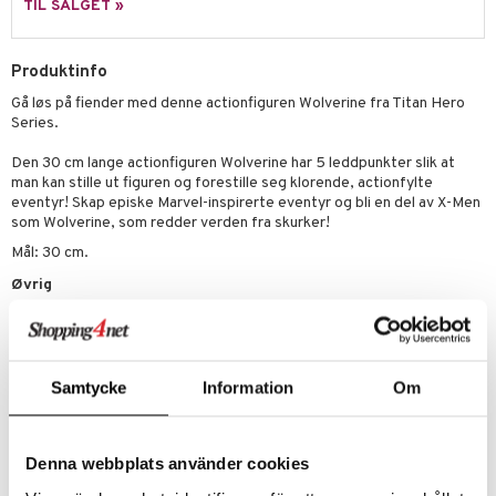
TIL SALGET »
l
O Creator
o
rslek
zen
GO Disney
Produktinfo
badabado
andlek
l
ry Potter
Gå løs på fiender med denne actionfiguren Wolverine fra Titan Hero
O Disney Princess
ki
lek
ter
Series.
lo Kitty
GO DUPLO
spill
ter
ill
Den 30 cm lange actionfiguren Wolverine har 5 leddpunkter slik at
t
.L.
O Friends
man kan stille ut figuren og forestille seg klorende, actionfylte
0 biter
pill
eventyr! Skap episke Marvel-inspirerte eventyr og bli en del av X-Men
ål & svar
mma Mø
O Minecraft
som Wolverine, som redder verden fra skurker!
espill
sspill
rodukt
Mål: 30 cm.
le
GO Ninjago
slespill
Øvrig
elingen
mmi
GO Speed Champions
illtilbehør
4 år+
 Patrol
GO Spidey
pa Gris
O Super Heroes
Samtycke
Information
Om
tersen & Findus
ic
pi Langstrømpe
Denna webbplats använder cookies
Artikkelnr.
 MASKS