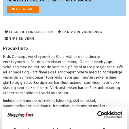
få beskjed via e-post når den finnes for salg igjen.
ney Prinsesser
tlest Pet Shop
mse
eidskjøretøy
OVERVÅKE
ketilbehør
leich - Fortidsdyr
tman
baner
anicals
us
by's Dollhouse
leich-Hester
libompa
er
tnite
kken & Kjøkkenredskap
r
LEGG TIL I ØNSKELISTEN
SKRIV DIN VURDERING
py Friends
leich-Wild Life
s
nnvesen
GO Bluey
king
bil
TIPS EN VENN
.L.
 Zhu Pets
ney
iti
O City
Produktinfo
tyrt
gtoys
Kids Concept Verktøybenken Kid's Hub er den ultimate
ney Prinsesser
g
O Classic
r
verktøybenken for de som elsker snekring. Den har innebygget
ens Barn
l
sirkelsag med holder for de som skal på de største prosjektene. Når
O Creator
o
rslek
alt er saget og klart finnes det sandpapirholdere med to forskjellige
ållan
zen
GO Disney
varianter av "sandpapir" (borrelås) som gjør mesterverkene dine
badabado
andlek
l
glatte og glatte. Bordplaten har illustrasjoner som viser hvor du kan
ry Potter
O Disney Princess
skru og hvor du kan hamre. Verktøybenken har små skruebokser og
ki
lek
ter
kroker som holder alt verktøy i orden.
lo Kitty
GO DUPLO
spill
ter
ill
Innhold: hammer, skrutrekker, håndsag, skiftenøkkel,
t
sandpapirholder, sandpapir, tre spiker, ni skruer og muttere
.L.
O Friends
0 biter
pill
ål & svar
Øvrig
mma Mø
O Minecraft
espill
sspill
Alder: 3 år +
rodukt
le
GO Ninjago